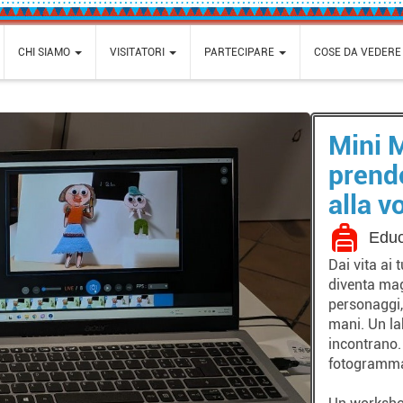
CHI SIAMO
VISITATORI
PARTECIPARE
COSE DA VEDERE
Mini M
prend
alla vo
Educ
Dai vita ai 
diventa mag
personaggi,
mani. Un la
incontrano.
fotogramm