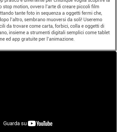
 pratico e divertente per chiunque voglia scoprire la
o stop motion, ovvero l’arte di creare piccoli film
ttando tante foto in sequenza a oggetti fermi che,
opo l’altro, sembrano muoversi da soli! Useremo
cili da trovare come carta, forbici, colla e oggetti di
ano, insieme a strumenti digitali semplici come tablet
e ed app gratuite per l’animazione.