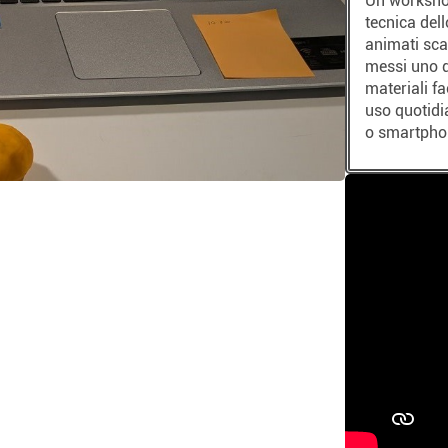
Un workshop
tecnica dell
animati sca
messi uno d
materiali fa
uso quotidi
o smartphon